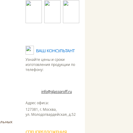
Посмотреть все лицензии и
сертификаты
ВАШ КОНСУЛЬТАНТ
Узнайте цены и сроки
изготовления продукции по
телефону:
+7 495 255-52-62
Работаем Пн-Пт: с 9.00 до 18.00
info@glassproff.ru
E-mail:
Адрес офиса:
127381, г. Москва,
ул. Молодогвардейская, д.52
альных
СПЕЦПРЕДЛОЖЕНИЯ