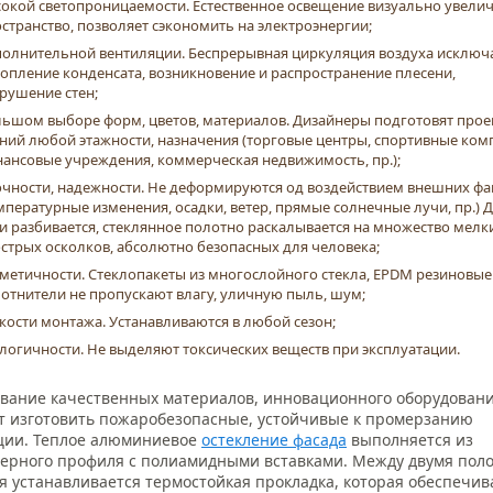
окой светопроницаемости. Естественное освещение визуально увели
странство, позволяет сэкономить на электроэнергии;
олнительной вентиляции. Беспрерывная циркуляция воздуха исключ
опление конденсата, возникновение и распространение плесени,
рушение стен;
ьшом выборе форм, цветов, материалов. Дизайнеры подготовят прое
ний любой этажности, назначения (торговые центры, спортивные ком
ансовые учреждения, коммерческая недвижимость, пр.);
чности, надежности. Не деформируются од воздействием внешних фа
мпературные изменения, осадки, ветер, прямые солнечные лучи, пр.) 
и разбивается, стеклянное полотно раскалывается на множество мелк
стрых осколков, абсолютно безопасных для человека;
метичности. Стеклопакеты из многослойного стекла, EPDM резиновые
отнители не пропускают влагу, уличную пыль, шум;
кости монтажа. Устанавливаются в любой сезон;
логичности. Не выделяют токсических веществ при эксплуатации.
вание качественных материалов, инновационного оборудован
т изготовить пожаробезопасные, устойчивые к промерзанию
ции. Теплое алюминиевое
остекление фасада
выполняется из
ерного профиля с полиамидными вставками. Между двумя пол
 устанавливается термостойкая прокладка, которая обеспечив