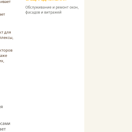
чивает
Обслуживание и ремонт окон,
фасадов и витражей
ает
кт для
плексы,
кторов
Даже
их,
ия
осами
ает