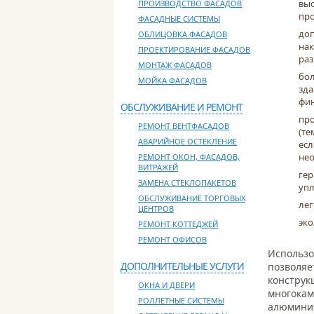
выс
ПРОИЗВОДСТВО ФАСАДОВ
про
ФАСАДНЫЕ СИСТЕМЫ
доп
ОБЛИЦОВКА ФАСАДОВ
нак
ПРОЕКТИРОВАНИЕ ФАСАДОВ
раз
МОНТАЖ ФАСАДОВ
бол
МОЙКА ФАСАДОВ
зда
фин
ОБСЛУЖИВАНИЕ И РЕМОНТ
про
РЕМОНТ ВЕНТФАСАДОВ
(те
АВАРИЙНОЕ ОСТЕКЛЕНИЕ
есл
нео
РЕМОНТ ОКОН, ФАСАДОВ,
ВИТРАЖЕЙ
гер
ЗАМЕНА СТЕКЛОПАКЕТОВ
упл
ОБСЛУЖИВАНИЕ ТОРГОВЫХ
лег
ЦЕНТРОВ
эко
РЕМОНТ КОТТЕДЖЕЙ
РЕМОНТ ОФИСОВ
Использо
ДОПОЛНИТЕЛЬНЫЕ УСЛУГИ
позволяе
конструк
ОКНА И ДВЕРИ
многокам
РОЛЛЕТНЫЕ СИСТЕМЫ
алюминия