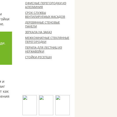
ОФИСНЫЕ ПЕРЕГОРОДКИ ИЗ
АЛЮМИНИЯ
СРОК СЛУЖБЫ
и
ВЕНТИЛИРУЕМЫХ ФАСАДОВ
тойки
ДЕРЕВЯННЫЕ СТЕНОВЫЕ
не.
ПАНЕЛИ
ЗЕРКАЛА НА ЗАКАЗ
МЕЖКОМНАТНЫЕ СТЕКЛЯННЫЕ
ПЕРЕГОРОДКИ
ди.
ПЕРИЛА ДЛЯ ЛЕСТНИЦ ИЗ
НЕРЖАВЕЙКИ
СТОЙКИ-РЕСЕПШН
ЛИЦЕНЗИИ И СЕРТИФИКАТЫ
Выпускаемая нами продукция
м и
имеет соответствующие
виг
лицензии и сертификаты
т как
нения