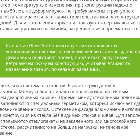
 ветер, температурные изменения, пр.) конструкции надежно
т до 50 лет, не деформируясь, не требуя замены структурных
в. Устанавливаются на стадии строительства или реконструкци
даний. Для изготовления каркаса используются вертикальные с
нтальные ригели из алюминия, закрепленные в проемах на сте
Компания GlassProff проектирует, изготавливает и
устанавливает системы остекления любой сложности, площа
Дизайнеры подготовят проект, просчитают допустимую
ветровую нагрузку на конструкцию, учитывая этажность,
назначение здания, пожелания заказчика.
ригельная система остекления бывает структурной и
ктурной. Между собой отличаются полным или частичным
ием декоративных крышек. Проемы между стеклянным полотно
 заполняются специальным герметиком, который исключает сд
 возникновение сколов. Остекление фасада алюминием выгляди
 конструкция из стекла без видимых стыков и швов. Для запол
используются стеклопакеты из закаленного или многослойного
 стекла, рассчитанного на большие нагрузки, интенсивное
вание.