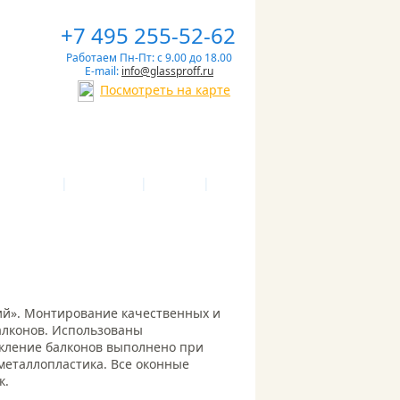
+7 495 255-52-62
Работаем Пн-Пт: с 9.00 до 18.00
E-mail:
info@glassproff.ru
Посмотреть на карте
|
|
|
 И СРОКИ
ПАРТНЕРЫ
СТАТЬИ
й».
Монтирование качественных и
алконов. Использованы
екление балконов выполнено при
еталлопластика. Все оконные
к.