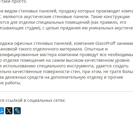
-таки просто.
м видом стеновых панелей, продажу которых производит комп
ff, являются акустические стеновые панели. Такие конструкции
ются для отделки специальных помещений (как правило, это
исывающие студии), с целью придания им уникальных акустиче
одажи офисных стеновых панелей, компания GlassProff занима
тановкой такого отделочного материала. Опытные и
алифицированные мастера компании проведут все необходим
о отделке помещения на самом высоком качественном уровне.
я использованию специального инструмента, удается создать
ельно качественные поверхности стен, при этом, не тратя бол
ва денежных средств на дополнительную отделку и прочие
е работы.
ся ссылкой в социальных сетях: