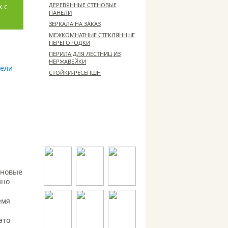
ДЕРЕВЯННЫЕ СТЕНОВЫЕ
х с
ПАНЕЛИ
ЗЕРКАЛА НА ЗАКАЗ
МЕЖКОМНАТНЫЕ СТЕКЛЯННЫЕ
ПЕРЕГОРОДКИ
ПЕРИЛА ДЛЯ ЛЕСТНИЦ ИЗ
НЕРЖАВЕЙКИ
СТОЙКИ-РЕСЕПШН
ЛИЦЕНЗИИ И СЕРТИФИКАТЫ
Выпускаемая нами продукция
имеет соответствующие
лицензии и сертификаты
еновые
нно
емя
это