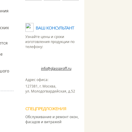
Посмотреть все лицензии и
ания
сертификаты
ских
ВАШ КОНСУЛЬТАНТ
Узнайте цены и сроки
изготовления продукции по
ется
телефону:
ые
+7 495 255-52-62
Работаем Пн-Пт: с 9.00 до 18.00
info@glassproff.ru
E-mail:
ьшого
Адрес офиса:
127381, г. Москва,
ул. Молодогвардейская, д.52
СПЕЦПРЕДЛОЖЕНИЯ
Обслуживание и ремонт окон,
фасадов и витражей