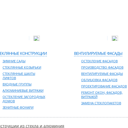
|
|
дейская, д.52
Телефон в Москве:
+7 495 255-52-62
E-mail
ТЕКЛЯННЫЕ КОНСТРУКЦИИ
ВЕНТИЛИРУЕМЫЕ ФАСАДЫ
ЗИМНИЕ САДЫ
ОСТЕКЛЕНИЕ ФАСАДОВ
СТЕКЛЯННЫЕ КОЗЫРЬКИ
ПРОИЗВОДСТВО ФАСАДОВ
СТЕКЛЯННЫЕ ШАХТЫ
ВЕНТИЛИРУЕМЫЕ ФАСАДЫ
ЛИФТОВ
ОБЛИЦОВКА ФАСАДОВ
ВХОДНЫЕ ГРУППЫ
ПРОЕКТИРОВАНИЕ ФАСАДОВ
АЛЮМИНИЕВЫЕ ВИТРАЖИ
РЕМОНТ ОКОН, ФАСАДОВ,
ОСТЕКЛЕНИЕ ЗАГОРОДНЫХ
ВИТРАЖЕЙ
ДОМОВ
ЗАМЕНА СТЕКЛОПАКЕТОВ
ЗЕНИТНЫЕ ФОНАРИ
струкции из стекла и алюминия