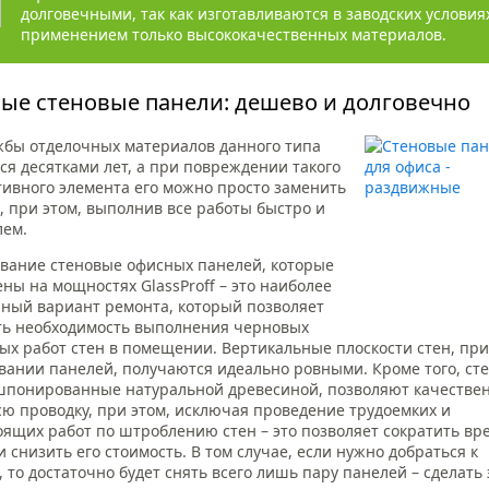
долговечными, так как изготавливаются в заводских условия
применением только высококачественных материалов.
ые стеновые панели: дешево и долговечно
жбы отделочных материалов данного типа
ся десятками лет, а при повреждении такого
тивного элемента его можно просто заменить
, при этом, выполнив все работы быстро и
лем.
вание стеновые офисных панелей, которые
ены на мощностях GlassProff – это наиболее
ный вариант ремонта, который позволяет
ь необходимость выполнения черновых
ых работ стен в помещении. Вертикальные плоскости стен, при
вании панелей, получаются идеально ровными. Кроме того, ст
шпонированные натуральной древесиной, позволяют качестве
сю проводку, при этом, исключая проведение трудоемких и
оящих работ по штроблению стен – это позволяет сократить вр
 снизить его стоимость. В том случае, если нужно добраться к
 то достаточно будет снять всего лишь пару панелей – сделать 