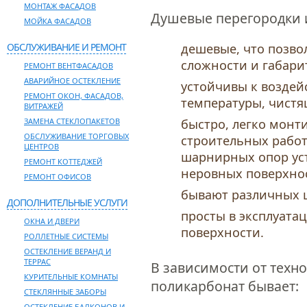
МОНТАЖ ФАСАДОВ
Душевые перегородки 
МОЙКА ФАСАДОВ
ОБСЛУЖИВАНИЕ И РЕМОНТ
дешевые, что позво
сложности и габари
РЕМОНТ ВЕНТФАСАДОВ
АВАРИЙНОЕ ОСТЕКЛЕНИЕ
устойчивы к воздей
РЕМОНТ ОКОН, ФАСАДОВ,
температуры, чистя
ВИТРАЖЕЙ
ЗАМЕНА СТЕКЛОПАКЕТОВ
быстро, легко монт
ОБСЛУЖИВАНИЕ ТОРГОВЫХ
строительных работ
ЦЕНТРОВ
шарнирных опор ус
РЕМОНТ КОТТЕДЖЕЙ
неровных поверхнос
РЕМОНТ ОФИСОВ
бывают различных ц
ДОПОЛНИТЕЛЬНЫЕ УСЛУГИ
просты в эксплуатац
ОКНА И ДВЕРИ
поверхности.
РОЛЛЕТНЫЕ СИСТЕМЫ
ОСТЕКЛЕНИЕ ВЕРАНД И
ТЕРРАС
В зависимости от техн
КУРИТЕЛЬНЫЕ КОМНАТЫ
поликарбонат бывает:
СТЕКЛЯННЫЕ ЗАБОРЫ
ОСТЕКЛЕНИЕ БАЛКОНОВ И