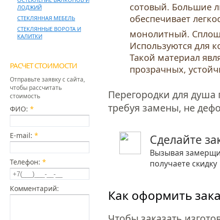
сотовый. Большие л
ЛОДЖИЙ
обеспечивает легко
СТЕКЛЯННАЯ МЕБЕЛЬ
СТЕКЛЯННЫЕ ВОРОТА И
монолитный. Сплошн
КАЛИТКИ
Используются для 
Такой материал явл
РАСЧЕТ СТОИМОСТИ
прозрачных, устой
Отправьте заявку с сайта,
чтобы рассчитать
Перегородки для душа п
стоимость
требуя замены, не деф
ФИО:
*
E-mail:
*
Сделайте за
Вызывая замерщик
Телефон:
*
получаете скидку
Комментарий:
Как оформить зак
Чтобы заказать изгото