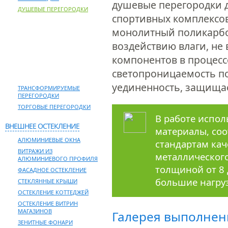
душевые перегородки д
ДУШЕВЫЕ ПЕРЕГОРОДКИ
спортивных комплексов,
СТЕКЛЯННЫЕ ДУШЕВЫЕ
монолитный поликарбо
ПЕРЕГОРОДКИ
воздействию влаги, не
ПЕРЕГОРОДКИ ИЗ СОТОВОГО
ПОЛИКАРБОНАТА
компонентов в процесс
ДУШЕВЫЕ ПЕРЕГОРОДКИ ИЗ
ПЛАСТИКА
светопроницаемость п
уединенность, защищае
ТРАНСФОРМИРУЕМЫЕ
ПЕРЕГОРОДКИ
ТОРГОВЫЕ ПЕРЕГОРОДКИ
В работе испо
ВНЕШНЕЕ ОСТЕКЛЕНИЕ
материалы, со
АЛЮМИНИЕВЫЕ ОКНА
стандартам кач
ВИТРАЖИ ИЗ
металлическог
АЛЮМИНИЕВОГО ПРОФИЛЯ
толщиной от 8 
ФАСАДНОЕ ОСТЕКЛЕНИЕ
большие нагру
СТЕКЛЯННЫЕ КРЫШИ
ОСТЕКЛЕНИЕ КОТТЕДЖЕЙ
ОСТЕКЛЕНИЕ ВИТРИН
МАГАЗИНОВ
Галерея выполнен
ЗЕНИТНЫЕ ФОНАРИ